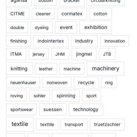
agansa
bobbin
bracker
circularknitting
cormatex
CITME
cleaner
cotton
exhibition
event
double
dyeing
industry
finishing
indointertex
innovation
jingmei
ITMA
jersey
JHM
JTB
machinery
knitting
leather
machine
neuenhauser
nonwoven
recycle
ring
spinning
roving
sohler
sport
technology
sportswear
suessen
textile
texttile
transport
truetzschler