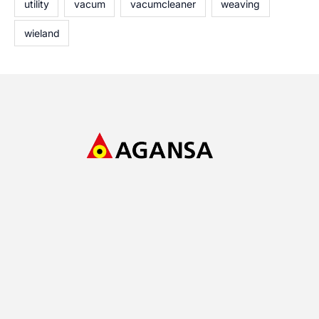
utility
vacum
vacumcleaner
weaving
wieland